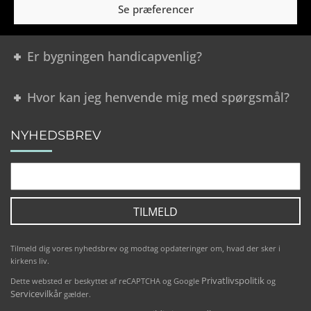
Se præferencer
Hvor kan jeg parkere?
Er bygningen handicapvenlig?
Hvor kan jeg henvende mig med spørgsmål?
NYHEDSBREV
Tilmeld dig vores nyhedsbrev og modtag opdateringer om, hvad der sker i
kirkens liv.
Privatlivspolitik
Dette websted er beskyttet af reCAPTCHA og Google
og
Servicevilkår
gælder.