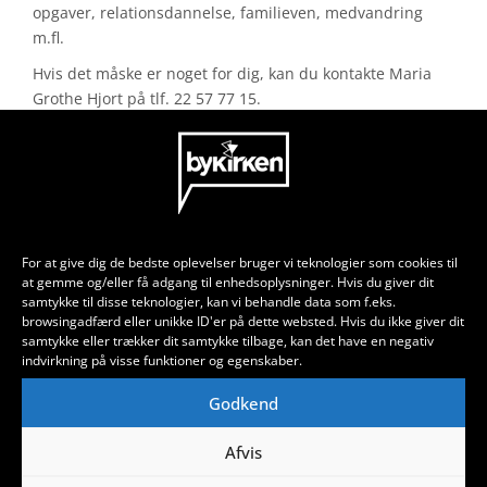
opgaver, relationsdannelse, familieven, medvandring
m.fl.
Hvis det måske er noget for dig, kan du kontakte Maria
Grothe Hjort på tlf. 22 57 77 15.
HER FINDER DU OS
For at give dig de bedste oplevelser bruger vi teknologier som cookies til
at gemme og/eller få adgang til enhedsoplysninger. Hvis du giver dit
samtykke til disse teknologier, kan vi behandle data som f.eks.
Grejsdalsvej 16
browsingadfærd eller unikke ID'er på dette websted. Hvis du ikke giver dit
7100 Vejle
samtykke eller trækker dit samtykke tilbage, kan det have en negativ
kontor@bykirken-vejle.dk
indvirkning på visse funktioner og egenskaber.
Tlf. 30 28 66 72
Godkend
Afvis
SPØRGSMÅL OG SVAR