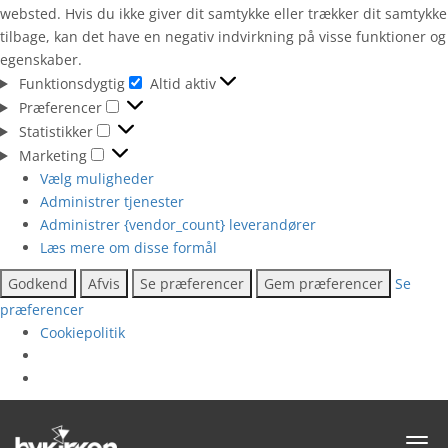
websted. Hvis du ikke giver dit samtykke eller trækker dit samtykke
tilbage, kan det have en negativ indvirkning på visse funktioner og
egenskaber.
Funktionsdygtig
Altid aktiv
Funktionsdygtig
Præferencer
Præferencer
Statistikker
Statistikker
Marketing
Marketing
Vælg muligheder
Administrer tjenester
Administrer {vendor_count} leverandører
Læs mere om disse formål
Godkend
Afvis
Se præferencer
Gem præferencer
Se
præferencer
Cookiepolitik
Toggl