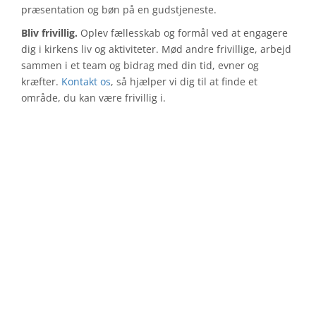
præsentation og bøn på en gudstjeneste.
Bliv frivillig.
Oplev fællesskab og formål ved at engagere
dig i kirkens liv og aktiviteter. Mød andre frivillige, arbejd
sammen i et team og bidrag med din tid, evner og
kræfter.
Kontakt os
, så hjælper vi dig til at finde et
område, du kan være frivillig i.
FIND VEJ
Kirken ligger centralt placeret i Vejle Midtby.
Har du brug for hjælp til at finde vej – så er du meget
velkommen til at
kontakte os
.
Benyt
GoogleMaps
til at genere en rutevejledning.