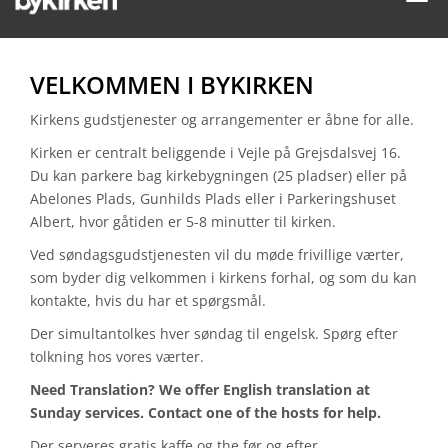
navig
VELKOMMEN I BYKIRKEN
Kirkens gudstjenester og arrangementer er åbne for alle.
Kirken er centralt beliggende i Vejle på Grejsdalsvej 16.
Du kan parkere bag kirkebygningen (25 pladser) eller på
Abelones Plads, Gunhilds Plads eller i Parkeringshuset
Albert, hvor gåtiden er 5-8 minutter til kirken.
Ved søndagsgudstjenesten vil du møde frivillige værter,
som byder dig velkommen i kirkens forhal, og som du kan
kontakte, hvis du har et spørgsmål.
Der simultantolkes hver søndag til engelsk. Spørg efter
tolkning hos vores værter.
Need Translation? We offer English translation at
Sunday services. Contact one of the hosts for help.
Der serveres gratis kaffe og the før og efter