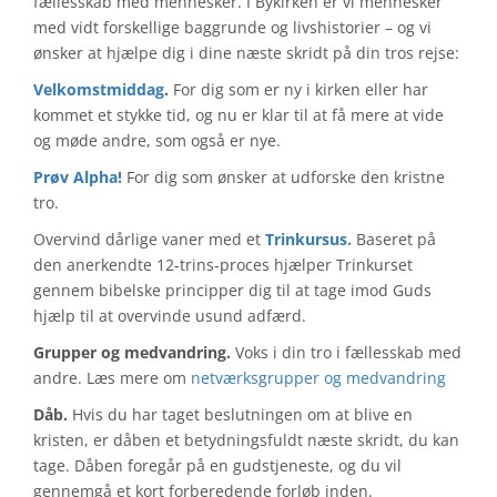
fællesskab med mennesker. I Bykirken er vi mennesker
med vidt forskellige baggrunde og livshistorier – og vi
ønsker at hjælpe dig i dine næste skridt på din tros rejse:
Velkomstmiddag
.
For dig som er ny i kirken eller har
kommet et stykke tid, og nu er klar til at få mere at vide
og møde andre, som også er nye.
Prøv Alpha!
For dig som ønsker at udforske den kristne
tro.
Overvind dårlige vaner med et
Trinkursus.
Baseret på
den anerkendte 12-trins-proces hjælper Trinkurset
gennem bibelske principper dig til at tage imod Guds
hjælp til at overvinde usund adfærd.
Grupper og medvandring.
Voks i din tro i fællesskab med
andre. Læs mere om
netværksgrupper og medvandring
Dåb.
Hvis du har taget beslutningen om at blive en
kristen, er dåben et betydningsfuldt næste skridt, du kan
tage. Dåben foregår på en gudstjeneste, og du vil
gennemgå et kort forberedende forløb inden.