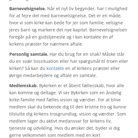
Barnevelsignelse.
Når et nyt liv begynder, har I mulighed
for at fejre det med barnevelsignelse. Det er en måde,
hvor vi som kirke kan bede for jer som familie, velsigne
jeres barn og markere det nye kapitel. Barnevelsignelsen
foregår på en gudstjeneste og I kan kontakte én af
kirkens præster for nærmere aftale.
Personlig samtale.
Har du brug for en snak? Måske står
du en svær livssituation eller har spørgsmål til troen eller
kirken? Så kan du
kontakte
en af kirkens præster eller
øvrige medarbejdere og aftale en samtale.
Medlemskab.
Bykirken er et åbent fællesskab, hvor alle
kan komme og deltage. Vi ser Bykirken som en åndelig
kirke-familie med fælles vision og værdier. For at blive
medlem skal du bekende dig til den kristne tro og kunne
tilslutte dig kirkens trosgrundlag, vision og værdier. Som
medlem tager du aktivt medansvar for kirkens liv,
tjeneste og udvikling. Hvis du ønsker det, byder vi dig
gerne velkommen som medlem med en kort